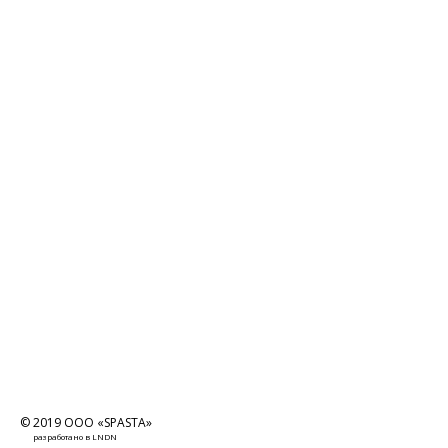
© 2019 OOO «SPASTA»
разработано в
LNDN